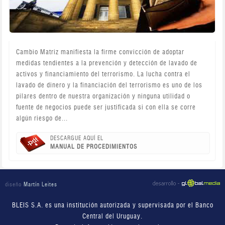
Cambio Matriz manifiesta la firme convicción de adoptar
medidas tendientes a la prevención y detección de lavado de
activos y financiamiento del terrorismo. La lucha contra el
lavado de dinero y la financiación del terrorismo es uno de los
pilares dentro de nuestra organización y ninguna utilidad o
fuente de negocios puede ser justificada si con ella se corre
algún riesgo de...
DESCARGUE AQUÍ EL
MANUAL DE PROCEDIMIENTOS
diseño
Martín Leites
BLEIS S.A. es una institución autorizada y supervisada por el Banco
Central del Uruguay.