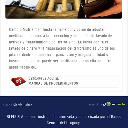
Cambio Matriz manifiesta la firme convicción de adoptar
medidas tendientes a la prevención y detección de lavado de
activos y financiamiento del terrorismo. La lucha contra el
lavado de dinero y la financiación del terrorismo es uno de los
pilares dentro de nuestra organización y ninguna utilidad o
fuente de negocios puede ser justificada si con ella se corre
algún riesgo de...
DESCARGUE AQUÍ EL
MANUAL DE PROCEDIMIENTOS
diseño
Martín Leites
BLEIS S.A. es una institución autorizada y supervisada por el Banco
Central del Uruguay.