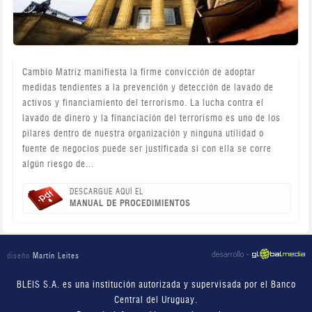
Cambio Matriz manifiesta la firme convicción de adoptar
medidas tendientes a la prevención y detección de lavado de
activos y financiamiento del terrorismo. La lucha contra el
lavado de dinero y la financiación del terrorismo es uno de los
pilares dentro de nuestra organización y ninguna utilidad o
fuente de negocios puede ser justificada si con ella se corre
algún riesgo de...
DESCARGUE AQUÍ EL
MANUAL DE PROCEDIMIENTOS
diseño
Martín Leites
BLEIS S.A. es una institución autorizada y supervisada por el Banco
Central del Uruguay.