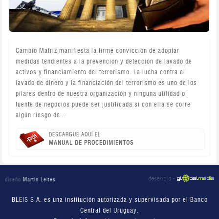
Cambio Matriz manifiesta la firme convicción de adoptar
medidas tendientes a la prevención y detección de lavado de
activos y financiamiento del terrorismo. La lucha contra el
lavado de dinero y la financiación del terrorismo es uno de los
pilares dentro de nuestra organización y ninguna utilidad o
fuente de negocios puede ser justificada si con ella se corre
algún riesgo de...
DESCARGUE AQUÍ EL
MANUAL DE PROCEDIMIENTOS
diseño
Martín Leites
BLEIS S.A. es una institución autorizada y supervisada por el Banco
Central del Uruguay.