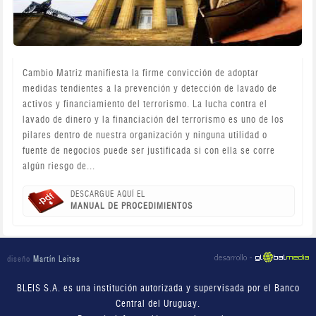
Cambio Matriz manifiesta la firme convicción de adoptar
medidas tendientes a la prevención y detección de lavado de
activos y financiamiento del terrorismo. La lucha contra el
lavado de dinero y la financiación del terrorismo es uno de los
pilares dentro de nuestra organización y ninguna utilidad o
fuente de negocios puede ser justificada si con ella se corre
algún riesgo de...
DESCARGUE AQUÍ EL
MANUAL DE PROCEDIMIENTOS
diseño
Martín Leites
BLEIS S.A. es una institución autorizada y supervisada por el Banco
Central del Uruguay.