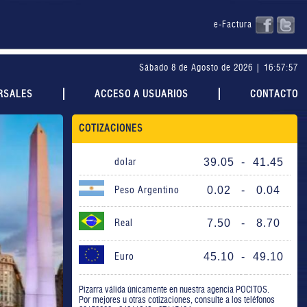
e-Factura
Sábado 8 de Agosto de 2026 | 16:57:58
RSALES
ACCESO A USUARIOS
CONTACTO
COTIZACIONES
39.05
-
41.45
dolar
0.02
-
0.04
Peso Argentino
7.50
-
8.70
Real
45.10
-
49.10
Euro
Pizarra válida únicamente en nuestra agencia POCITOS.
Por mejores u otras cotizaciones, consulte a los teléfonos