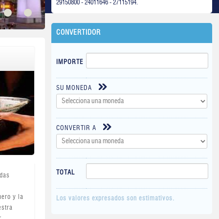
29150800 - 24011646 - 27115194.
CONVERTIDOR
IMPORTE
SU MONEDA
CONVERTIR A
TOTAL
idas
nero y la
Los valores expresados son estimativos.
estra
r