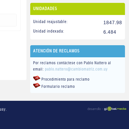
UNIDADADES
Unidad reajustable:
1847.98
Unidad indexada:
6.484
ATENCIÓN DE RECLAMOS
Por reclamos contáctese con Pablo Nattero al
email:
pablo.nattero@cambiomatriz.com.uy
Procedimiento para reclamo
Formulario reclamo
uay.