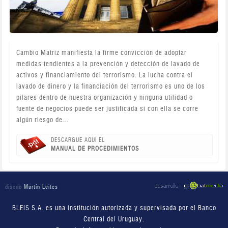
Cambio Matriz manifiesta la firme convicción de adoptar
medidas tendientes a la prevención y detección de lavado de
activos y financiamiento del terrorismo. La lucha contra el
lavado de dinero y la financiación del terrorismo es uno de los
pilares dentro de nuestra organización y ninguna utilidad o
fuente de negocios puede ser justificada si con ella se corre
algún riesgo de...
DESCARGUE AQUÍ EL
MANUAL DE PROCEDIMIENTOS
diseño
Martín Leites
BLEIS S.A. es una institución autorizada y supervisada por el Banco
Central del Uruguay.