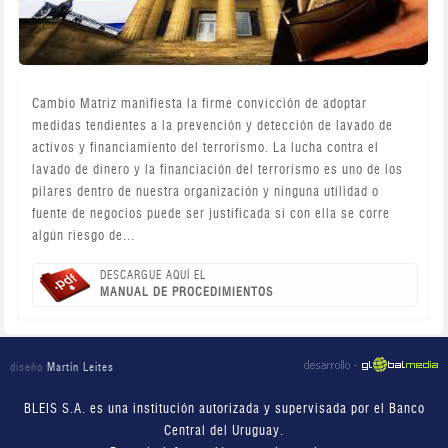
Cambio Matriz manifiesta la firme convicción de adoptar
medidas tendientes a la prevención y detección de lavado de
activos y financiamiento del terrorismo. La lucha contra el
lavado de dinero y la financiación del terrorismo es uno de los
pilares dentro de nuestra organización y ninguna utilidad o
fuente de negocios puede ser justificada si con ella se corre
algún riesgo de...
DESCARGUE AQUÍ EL
MANUAL DE PROCEDIMIENTOS
diseño
Martín Leites
BLEIS S.A. es una institución autorizada y supervisada por el Banco
Central del Uruguay.