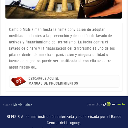
Cambio Matriz manifiesta la firme convicción de adoptar
medidas tendientes a la prevención y detección de lavado de
activos y financiamiento del terrorismo. La lucha contra el
lavado de dinero y la financiación del terrorismo es uno de los
pilares dentro de nuestra organización y ninguna utilidad o
fuente de negocios puede ser justificada si con ella se corre
algún riesgo de...
DESCARGUE AQUÍ EL
MANUAL DE PROCEDIMIENTOS
diseño
Martín Leites
BLEIS S.A. es una institución autorizada y supervisada por el Banco
Central del Uruguay.