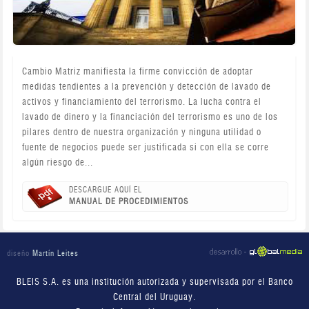
Cambio Matriz manifiesta la firme convicción de adoptar
medidas tendientes a la prevención y detección de lavado de
activos y financiamiento del terrorismo. La lucha contra el
lavado de dinero y la financiación del terrorismo es uno de los
pilares dentro de nuestra organización y ninguna utilidad o
fuente de negocios puede ser justificada si con ella se corre
algún riesgo de...
DESCARGUE AQUÍ EL
MANUAL DE PROCEDIMIENTOS
diseño
Martín Leites
BLEIS S.A. es una institución autorizada y supervisada por el Banco
Central del Uruguay.