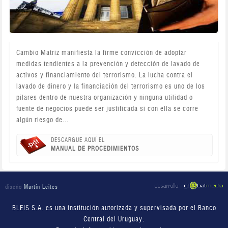
Cambio Matriz manifiesta la firme convicción de adoptar
medidas tendientes a la prevención y detección de lavado de
activos y financiamiento del terrorismo. La lucha contra el
lavado de dinero y la financiación del terrorismo es uno de los
pilares dentro de nuestra organización y ninguna utilidad o
fuente de negocios puede ser justificada si con ella se corre
algún riesgo de...
DESCARGUE AQUÍ EL
MANUAL DE PROCEDIMIENTOS
diseño
Martín Leites
BLEIS S.A. es una institución autorizada y supervisada por el Banco
Central del Uruguay.