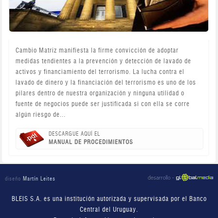
Cambio Matriz manifiesta la firme convicción de adoptar
medidas tendientes a la prevención y detección de lavado de
activos y financiamiento del terrorismo. La lucha contra el
lavado de dinero y la financiación del terrorismo es uno de los
pilares dentro de nuestra organización y ninguna utilidad o
fuente de negocios puede ser justificada si con ella se corre
algún riesgo de...
DESCARGUE AQUÍ EL
MANUAL DE PROCEDIMIENTOS
diseño
Martín Leites
BLEIS S.A. es una institución autorizada y supervisada por el Banco
Central del Uruguay.